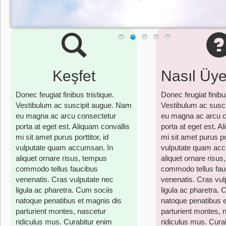
Keşfet
Nasıl Üy
Donec feugiat finibus tristique.
Donec feugiat finibus
Vestibulum ac suscipit augue. Nam
Vestibulum ac susc
eu magna ac arcu consectetur
eu magna ac arcu c
porta at eget est. Aliquam convallis
porta at eget est. A
mi sit amet purus porttitor, id
mi sit amet purus por
vulputate quam accumsan. In
vulputate quam acc
aliquet ornare risus, tempus
aliquet ornare risu
commodo tellus faucibus
commodo tellus fau
venenatis. Cras vulputate nec
venenatis. Cras vul
ligula ac pharetra. Cum sociis
ligula ac pharetra. 
natoque penatibus et magnis dis
natoque penatibus e
parturient montes, nascetur
parturient montes, 
ridiculus mus. Curabitur enim
ridiculus mus. Cura