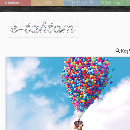
e-tahtam.com
Misafir
216.73.217.152
2015 Debug Modu
Açık
Keşf